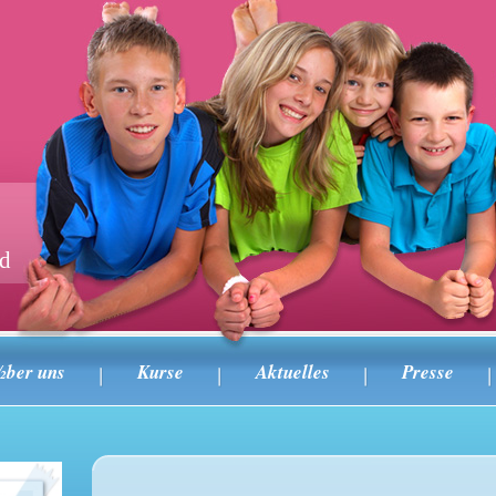
nd
½ber uns
Kurse
Aktuelles
Presse