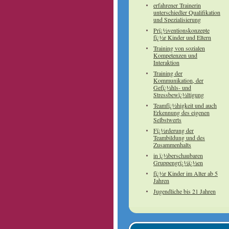
erfahrener Trainerin
unterschiedler Qualifikation
und Spezialisierung
Prï¿½ventionskonzepte
fï¿½r Kinder und Eltern
Training von sozialen
Kompetenzen und
Interaktion
Training der
Kommunikation, der
Gefï¿½hls- und
Stressbewï¿½ltigung
Teamfï¿½higkeit und auch
Erkennung des eigenen
Selbstwerts
Fï¿½rderung der
Teambildung und des
Zusammenhalts
in ï¿½berschaubaren
Gruppengrï¿½ï¿½en
fï¿½r Kinder im Alter ab 5
Jahren
Jugendliche bis 21 Jahren