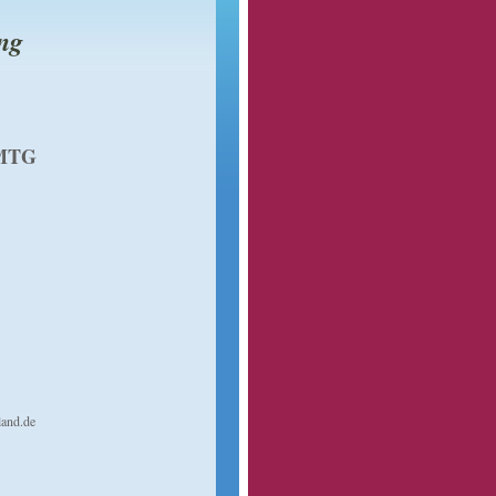
ng
 MTG
and.de