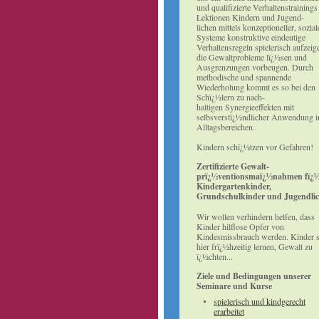
und qualifizierte Verhaltenstraining
Lektionen Kindern und Jugend-
lichen mittels konzeptioneller, sozial
Systeme konstruktive eindeutige
Verhaltensregeln spielerisch aufzeig
die Gewaltprobleme lï¿½sen und
Ausgrenzungen vorbeugen. Durch
methodische und spannende
Wiederholung kommt es so bei den
Schï¿½lern zu nach-
haltigen Synergieeffekten mit
selbsverstï¿½ndlicher Anwendung i
Alltagsbereichen.
Kindern schï¿½tzen vor Gefahren!
Zertifizierte Gewalt-
prï¿½ventionsmaï¿½nahmen fï¿
Kindergartenkinder,
Grundschulkinder und Jugendlic
Wir wollen verhindern helfen, dass
Kinder hilflose Opfer von
Kindesmissbrauch werden. Kinder s
hier frï¿½hzeitig lernen, Gewalt zu
ï¿½chten...
Ziele und Bedingungen unserer
Seminare und Kurse
spielerisch und kindgerecht
erarbeitet