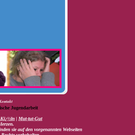
Kontakt
ische Jugendarbeit
-Kï¿½ln
|
Mut-tut-Gut
Herzen.
inden sie auf den vorgenannten Webseiten
 Rechte vorbehalten.