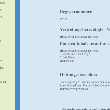
s und
er
Registernummer
en,
12345
Vertretungsberechtigter V
Hilker Josef Bierbrauer-Kurtoglu
n
Für den Inhalt verantwort
Hilker Josef Bierbrauer-Kurtoglu
Stammheimer Deichweg 5
51061 Köln
½r
Deutschland
he.
Haftungsausschluss
ollen
Trotz sorgfältiger Prüfung können wir keine
Links übernehmen. Für den Inhalt dieser Se
Betreiber verantwortlich.
Telefonische Anmeldung und Informat