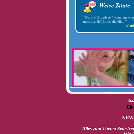
Weise Zitate
“Der alte Grundsatz "Auge um Aug
macht schlieï¿½lich alle blind.”
- Mart
Sta
Ein
NRW-
Alles zum Thema Selbstve
ï¿½ 2