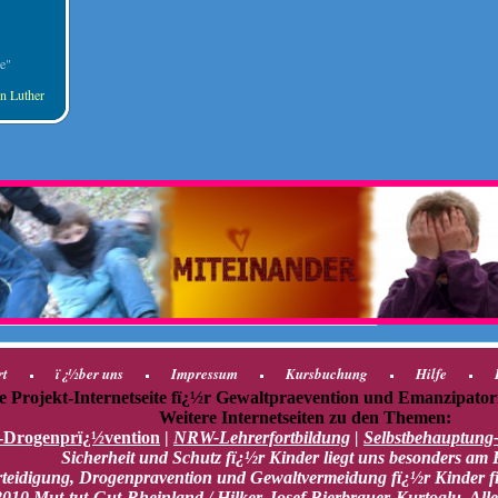
e"
in Luther
rt
ï¿½ber uns
Impressum
Kursbuchung
Hilfe
e Projekt-Internetseite fï¿½r Gewaltpraevention und Emanzipator
Weitere Internetseiten zu den Themen:
Drogenprï¿½vention
|
NRW-Lehrerfortbildung
|
Selbstbehauptung
Sicherheit und Schutz fï¿½r Kinder liegt uns besonders am 
rteidigung, Drogenpravention und Gewaltvermeidung fï¿½r Kinder f
010 Mut-tut-Gut-Rheinland / Hilker-Josef Bierbrauer-Kurtoglu. Alle