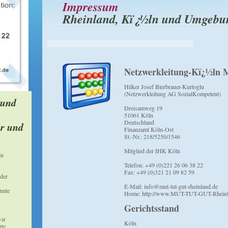
Impressum
Rheinland, Kï¿½ln und Umgebu
Netzwerkleitung-Kï¿½ln
Hilker Josef Bierbrauer-Kurtoglu
(Netzwerkleitung AG SozialKompetent)
 und
Dreisamweg 19
51061 Köln
Deutschland
er und
Finanzamt Köln-Ost
St.-Nr.: 218/5250/1546
Mitglied der IHK Köln
en
Telefon: +49 (0)221 26 06 38 22
Fax: +49 (0)321 21 09 82 59
der
E-Mail: info@mut-tut-gut-rheinland.de
annte
Home: http://www.MUT-TUT-GUT-Rheinl
Gerichtsstand
¿½r
Köln
rte